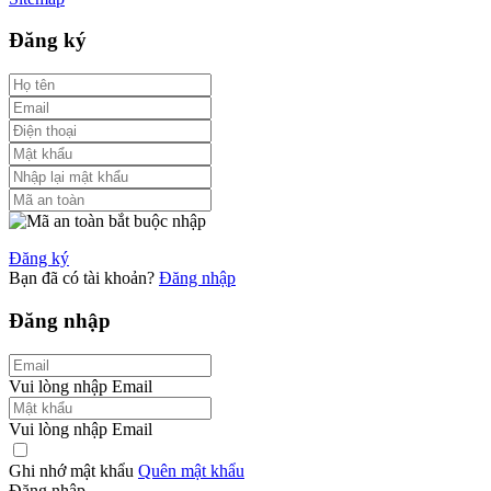
Đăng ký
Đăng ký
Bạn đã có tài khoản?
Đăng nhập
Đăng nhập
Vui lòng nhập Email
Vui lòng nhập Email
Ghi nhớ mật khẩu
Quên mật khẩu
Đăng nhập