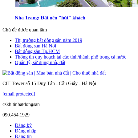
Nha Trang: Đất nền "hút" khách
Chủ đề được quan tâm
Thị trường bất động sản năm 2019
Bất động sản Hà Nội
Bất động sản Tp.HCM
Thông tin quy hoạch tại các tỉnh/thành phố trong cả nước
Quản lý, sử dụng nhà, đất
CIT Tower số 15 Duy Tân - Cầu Giấy - Hà Nội
[email protected]
cskh.tinbatdongsan
090.454.1929
Đăng ký
Đăng nhập
Đăng tin