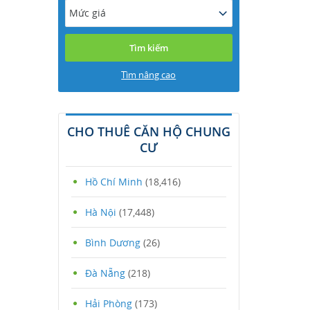
Mức giá
Tìm nâng cao
CHO THUÊ CĂN HỘ CHUNG
CƯ
Hồ Chí Minh
(18,416)
Hà Nội
(17,448)
Bình Dương
(26)
Đà Nẵng
(218)
Hải Phòng
(173)