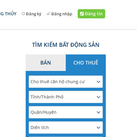
G THỦY
Đăng tin
Đăng ký
Đăng nhập
TÌM KIẾM BẤT ĐỘNG SẢN
BÁN
CHO THUÊ
Cho thuê căn hộ chung cư
Tỉnh/Thành Phố
Quận/Huyện
Diện tích