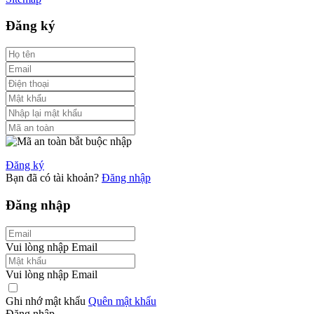
Đăng ký
Đăng ký
Bạn đã có tài khoản?
Đăng nhập
Đăng nhập
Vui lòng nhập Email
Vui lòng nhập Email
Ghi nhớ mật khẩu
Quên mật khẩu
Đăng nhập