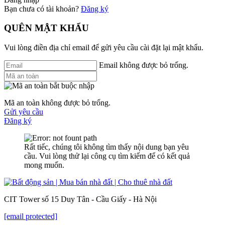
Bạn chưa có tài khoản?
Đăng ký
QUÊN MẬT KHẨU
Vui lòng điền địa chỉ email để gửi yêu cầu cài đặt lại mật khẩu.
Email không được bỏ trống.
Mã an toàn không được bỏ trống.
Gửi yêu cầu
Đăng ký
Rất tiếc, chúng tôi không tìm thấy nội dung bạn yêu
cầu. Vui lòng thử lại công cụ tìm kiếm để có kết quả
mong muốn.
CIT Tower số 15 Duy Tân - Cầu Giấy - Hà Nội
[email protected]