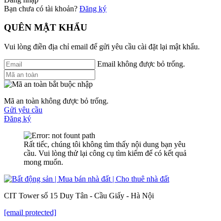
Bạn chưa có tài khoản?
Đăng ký
QUÊN MẬT KHẨU
Vui lòng điền địa chỉ email để gửi yêu cầu cài đặt lại mật khẩu.
Email không được bỏ trống.
Mã an toàn không được bỏ trống.
Gửi yêu cầu
Đăng ký
Rất tiếc, chúng tôi không tìm thấy nội dung bạn yêu
cầu. Vui lòng thử lại công cụ tìm kiếm để có kết quả
mong muốn.
CIT Tower số 15 Duy Tân - Cầu Giấy - Hà Nội
[email protected]