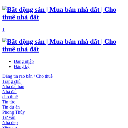
1
Đăng nhập
Đăng ký
Đăng tin rao bán / Cho thuê
Trang chủ
Nhà đất bán
Nhà đất
cho thuê
Tin tức
Tin dự án
Phong Thủy
Tư vấn
Nhà đẹp
Sitemap