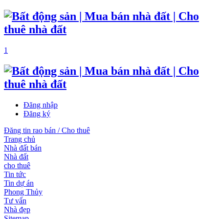
1
Đăng nhập
Đăng ký
Đăng tin rao bán / Cho thuê
Trang chủ
Nhà đất bán
Nhà đất
cho thuê
Tin tức
Tin dự án
Phong Thủy
Tư vấn
Nhà đẹp
Sitemap