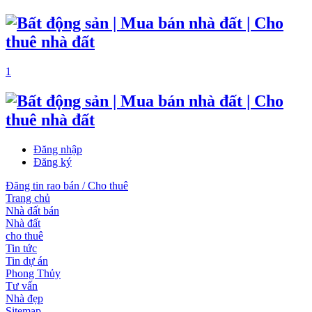
1
Đăng nhập
Đăng ký
Đăng tin rao bán / Cho thuê
Trang chủ
Nhà đất bán
Nhà đất
cho thuê
Tin tức
Tin dự án
Phong Thủy
Tư vấn
Nhà đẹp
Sitemap