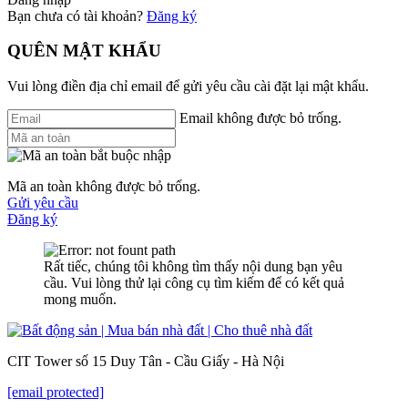
Bạn chưa có tài khoản?
Đăng ký
QUÊN MẬT KHẨU
Vui lòng điền địa chỉ email để gửi yêu cầu cài đặt lại mật khẩu.
Email không được bỏ trống.
Mã an toàn không được bỏ trống.
Gửi yêu cầu
Đăng ký
Rất tiếc, chúng tôi không tìm thấy nội dung bạn yêu
cầu. Vui lòng thử lại công cụ tìm kiếm để có kết quả
mong muốn.
CIT Tower số 15 Duy Tân - Cầu Giấy - Hà Nội
[email protected]