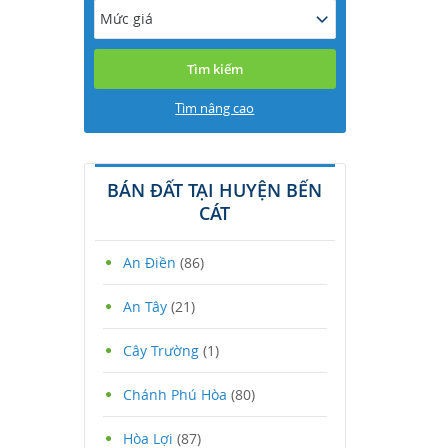
Mức giá
Tìm nâng cao
BÁN ĐẤT TẠI HUYỆN BẾN
CÁT
An Điền
(86)
An Tây
(21)
Cây Trường
(1)
Chánh Phú Hòa
(80)
Hòa Lợi
(87)