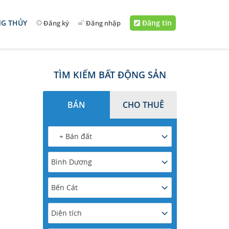
G THỦY
Đăng tin
Đăng ký
Đăng nhập
TÌM KIẾM BẤT ĐỘNG SẢN
BÁN
CHO THUÊ
+ Bán đất
Bình Dương
Bến Cát
Diện tích