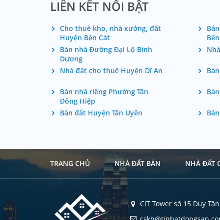
LIÊN KẾT NỔI BẬT
Cho thuê kho, nhà xưởng, đất
Bán
Huyện Bến Cát
Bến
Bán nhà Đường Đại Lộ Bình
Nhà
Dương
Nhà đất cho thuê Huyện Dĩ An
Bán
Bán nhà riêng Phường Tân
Bán
Đông Hiệp
Bán đất Huyện Tân Uyên
Bán
TRANG CHỦ
NHÀ ĐẤT BÁN
NHÀ ĐẤT 
CIT Tower số 15 Duy Tân 
cskh@tinbatdongsan.c