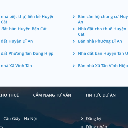
 nhà biệt thự, liền kề Huyện
Bán căn hộ chung cư Huy
 Cát
An
 đất bán Huyện Bến Cát
Nhà đất cho thuê Huyện
Cát
 đất Huyện Dĩ An
Bán nhà Phường Dĩ An
 đất Phường Tân Đông Hiệp
Nhà đất bán Huyện Tân 
 nhà Xã Vĩnh Tân
Bán nhà Xã Tân Vĩnh Hiệp
CHO THUÊ
CẨM NANG TƯ VẤN
TIN TỨC DỰ ÁN
- Cầu Giấy - Hà Nội
Đăng ký
Đăng nhập
om