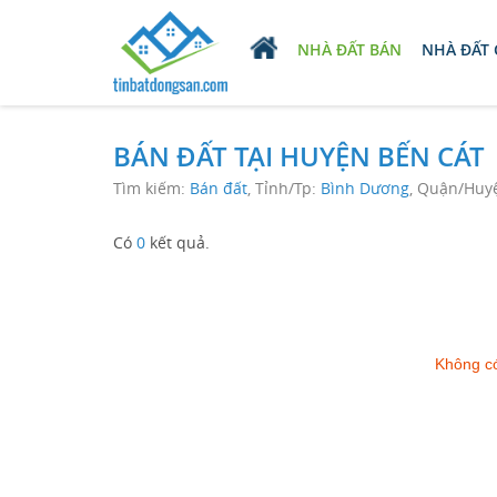
NHÀ ĐẤT BÁN
NHÀ ĐẤT
BÁN ĐẤT TẠI HUYỆN BẾN CÁT
Tìm kiếm:
Bán đất
, Tỉnh/Tp:
Bình Dương
, Quận/Huy
Có
0
kết quả.
Không có