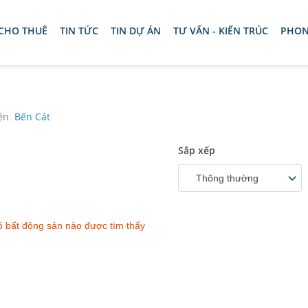
 CHO THUÊ
TIN TỨC
TIN DỰ ÁN
TƯ VẤN - KIẾN TRÚC
PHON
ện:
Bến Cát
Sắp xếp
Thông thường
 bất động sản nào được tìm thấy