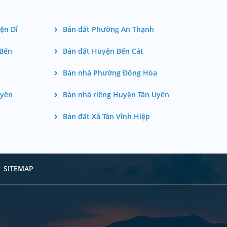
ện Dĩ
Bán đất Phường An Thạnh
 Bến
Bán đất Huyện Bến Cát
Bán nhà Phường Đông Hòa
Uyên
Bán nhà riêng Huyện Tân Uyên
Bán đất Xã Tân Vĩnh Hiệp
SITEMAP