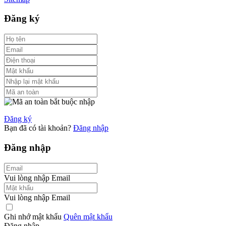
Đăng ký
Đăng ký
Bạn đã có tài khoản?
Đăng nhập
Đăng nhập
Vui lòng nhập Email
Vui lòng nhập Email
Ghi nhớ mật khẩu
Quên mật khẩu
Đăng nhập