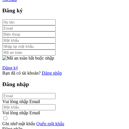
Đăng ký
Đăng ký
Bạn đã có tài khoản?
Đăng nhập
Đăng nhập
Vui lòng nhập Email
Vui lòng nhập Email
Ghi nhớ mật khẩu
Quên mật khẩu
Đăng nhập