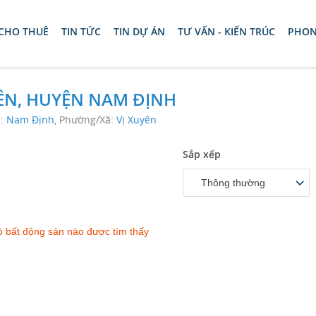
 CHO THUÊ
TIN TỨC
TIN DỰ ÁN
TƯ VẤN - KIẾN TRÚC
PHON
YÊN, HUYỆN NAM ĐỊNH
n:
Nam Định
, Phường/Xã:
Vị Xuyên
Sắp xếp
Thông thường
 bất động sản nào được tìm thấy