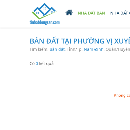
NHÀ ĐẤT BÁN
NHÀ ĐẤT
BÁN ĐẤT TẠI PHƯỜNG VỊ XU
Tìm kiếm:
Bán đất
, Tỉnh/Tp:
Nam Định
, Quận/Huyệ
Có
0
kết quả.
Không có