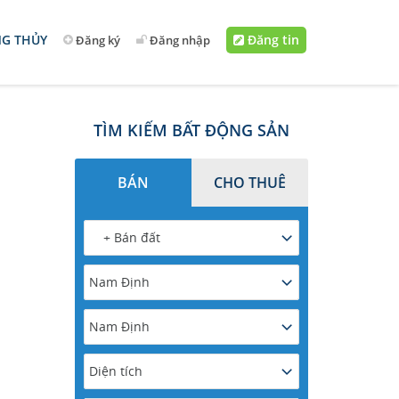
G THỦY
Đăng tin
Đăng ký
Đăng nhập
TÌM KIẾM BẤT ĐỘNG SẢN
BÁN
CHO THUÊ
+ Bán đất
Nam Định
Nam Định
Diện tích