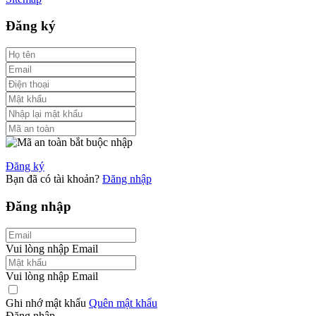
Đăng ký
Đăng ký
Bạn đã có tài khoản?
Đăng nhập
Đăng nhập
Vui lòng nhập Email
Vui lòng nhập Email
Ghi nhớ mật khẩu
Quên mật khẩu
Đăng nhập