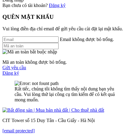
Bạn chưa có tài khoản?
Đăng ký
QUÊN MẬT KHẨU
Vui lòng điền địa chỉ email để gửi yêu cầu cài đặt lại mật khẩu.
Email không được bỏ trống.
Mã an toàn không được bỏ trống.
Gửi yêu cầu
Đăng ký
Rất tiếc, chúng tôi không tìm thấy nội dung bạn yêu
cầu. Vui lòng thử lại công cụ tìm kiếm để có kết quả
mong muốn.
CIT Tower số 15 Duy Tân - Cầu Giấy - Hà Nội
[email protected]