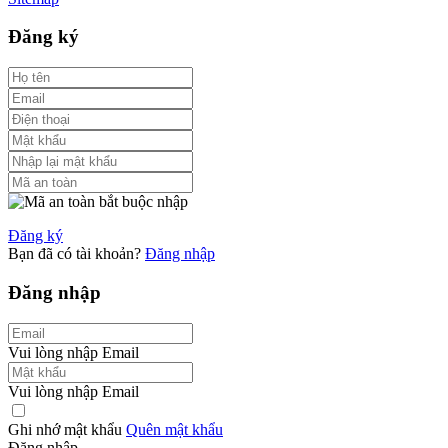
Đăng ký
Đăng ký
Bạn đã có tài khoản?
Đăng nhập
Đăng nhập
Vui lòng nhập Email
Vui lòng nhập Email
Ghi nhớ mật khẩu
Quên mật khẩu
Đăng nhập