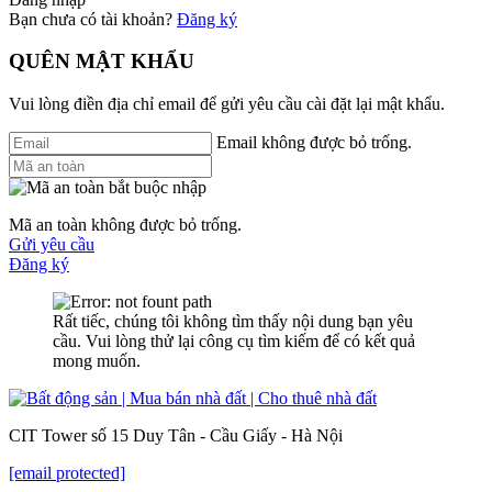
Bạn chưa có tài khoản?
Đăng ký
QUÊN MẬT KHẨU
Vui lòng điền địa chỉ email để gửi yêu cầu cài đặt lại mật khẩu.
Email không được bỏ trống.
Mã an toàn không được bỏ trống.
Gửi yêu cầu
Đăng ký
Rất tiếc, chúng tôi không tìm thấy nội dung bạn yêu
cầu. Vui lòng thử lại công cụ tìm kiếm để có kết quả
mong muốn.
CIT Tower số 15 Duy Tân - Cầu Giấy - Hà Nội
[email protected]