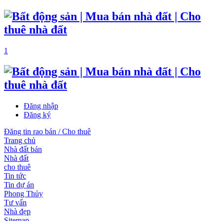
1
Đăng nhập
Đăng ký
Đăng tin rao bán / Cho thuê
Trang chủ
Nhà đất bán
Nhà đất
cho thuê
Tin tức
Tin dự án
Phong Thủy
Tư vấn
Nhà đẹp
Sitemap