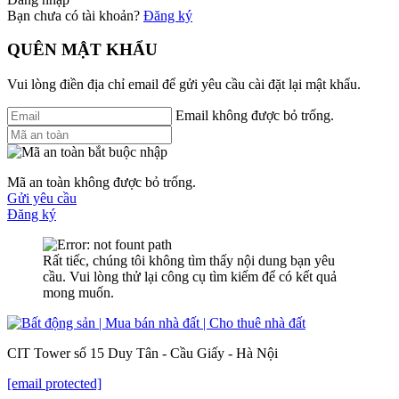
Bạn chưa có tài khoản?
Đăng ký
QUÊN MẬT KHẨU
Vui lòng điền địa chỉ email để gửi yêu cầu cài đặt lại mật khẩu.
Email không được bỏ trống.
Mã an toàn không được bỏ trống.
Gửi yêu cầu
Đăng ký
Rất tiếc, chúng tôi không tìm thấy nội dung bạn yêu
cầu. Vui lòng thử lại công cụ tìm kiếm để có kết quả
mong muốn.
CIT Tower số 15 Duy Tân - Cầu Giấy - Hà Nội
[email protected]