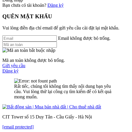
Bạn chưa có tài khoản?
Đăng ký
QUÊN MẬT KHẨU
Vui lòng điền địa chỉ email để gửi yêu cầu cài đặt lại mật khẩu.
Email không được bỏ trống.
Mã an toàn không được bỏ trống.
Gửi yêu cầu
Đăng ký
Rất tiếc, chúng tôi không tìm thấy nội dung bạn yêu
cầu. Vui lòng thử lại công cụ tìm kiếm để có kết quả
mong muốn.
CIT Tower số 15 Duy Tân - Cầu Giấy - Hà Nội
[email protected]