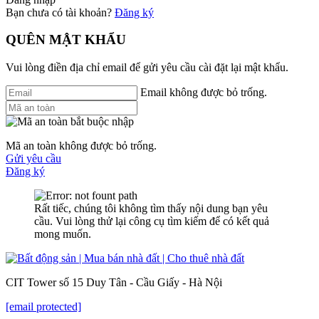
Bạn chưa có tài khoản?
Đăng ký
QUÊN MẬT KHẨU
Vui lòng điền địa chỉ email để gửi yêu cầu cài đặt lại mật khẩu.
Email không được bỏ trống.
Mã an toàn không được bỏ trống.
Gửi yêu cầu
Đăng ký
Rất tiếc, chúng tôi không tìm thấy nội dung bạn yêu
cầu. Vui lòng thử lại công cụ tìm kiếm để có kết quả
mong muốn.
CIT Tower số 15 Duy Tân - Cầu Giấy - Hà Nội
[email protected]