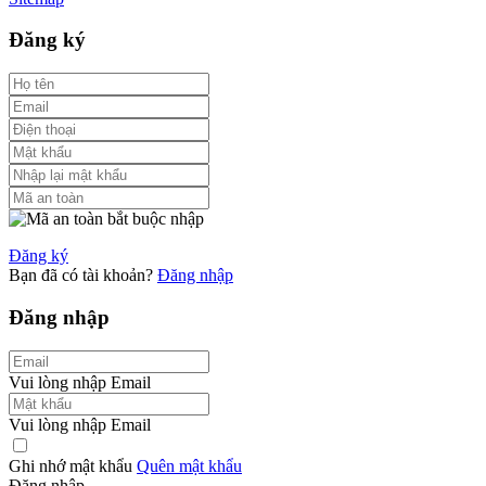
Đăng ký
Đăng ký
Bạn đã có tài khoản?
Đăng nhập
Đăng nhập
Vui lòng nhập Email
Vui lòng nhập Email
Ghi nhớ mật khẩu
Quên mật khẩu
Đăng nhập