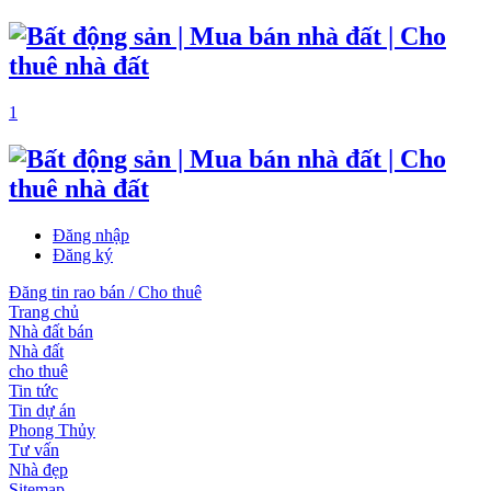
1
Đăng nhập
Đăng ký
Đăng tin rao bán / Cho thuê
Trang chủ
Nhà đất bán
Nhà đất
cho thuê
Tin tức
Tin dự án
Phong Thủy
Tư vấn
Nhà đẹp
Sitemap