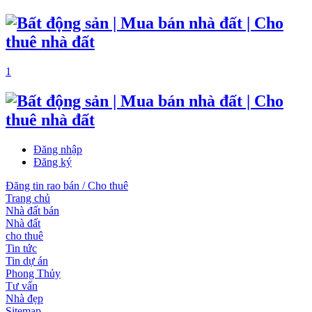
1
Đăng nhập
Đăng ký
Đăng tin rao bán / Cho thuê
Trang chủ
Nhà đất bán
Nhà đất
cho thuê
Tin tức
Tin dự án
Phong Thủy
Tư vấn
Nhà đẹp
Sitemap