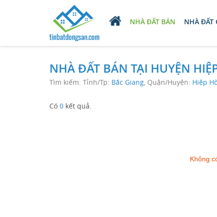
NHÀ ĐẤT BÁN
NHÀ ĐẤT
NHÀ ĐẤT BÁN TẠI HUYỆN HIỆ
Tìm kiếm: Tỉnh/Tp:
Bắc Giang
, Quận/Huyện:
Hiệp H
Có
0
kết quả.
Không có