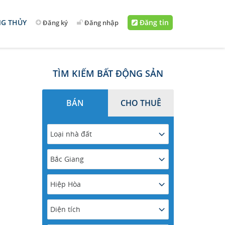
G THỦY
Đăng tin
Đăng ký
Đăng nhập
TÌM KIẾM BẤT ĐỘNG SẢN
BÁN
CHO THUÊ
Loại nhà đất
Bắc Giang
Hiệp Hòa
Diện tích