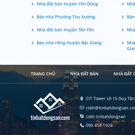
Nhà đất bán Huyện Yên Dũng
Nhà
Bán nhà Phường Thọ Xương
Bán
Nhà đất bán Huyện Tân Yên
Nhà
Bán nhà riêng Huyện Bắc Giang
Nhà
Gia
TRANG CHỦ
NHÀ ĐẤT BÁN
NHÀ ĐẤT 
CIT Tower số 15 Duy Tân 
cskh@tinbatdongsan.c
cskh.tinbatdongsan
090.454.1929