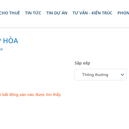
 CHO THUÊ
TIN TỨC
TIN DỰ ÁN
TƯ VẤN - KIẾN TRÚC
PHON
P HÒA
òa
Sắp xếp
Thông thường
 bất động sản nào được tìm thấy