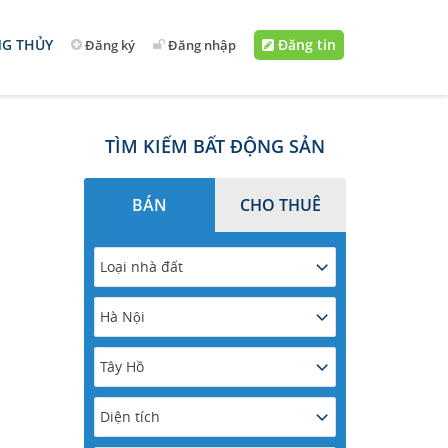
G THỦY
Đăng tin
Đăng ký
Đăng nhập
TÌM KIẾM BẤT ĐỘNG SẢN
BÁN
CHO THUÊ
Loại nhà đất
Hà Nội
Tây Hồ
Diện tích