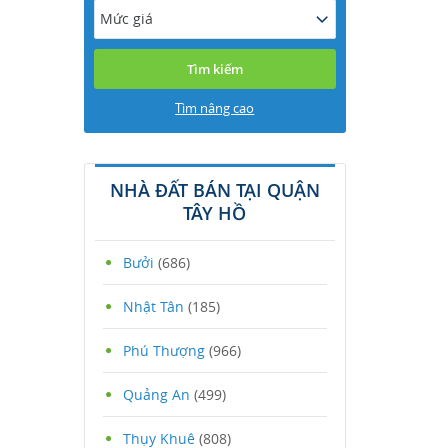
Mức giá
Tìm nâng cao
NHÀ ĐẤT BÁN TẠI QUẬN
TÂY HỒ
Bưởi
(686)
Nhật Tân
(185)
Phú Thượng
(966)
Quảng An
(499)
Thụy Khuê
(808)