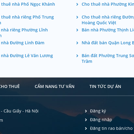
 thuê nhà Phố Ngọc Khánh
Cho thuê nhà Phường Ki
 thuê nhà riêng Phố Trung
Cho thuê nhà riêng Đườn
h
Hoàng Quốc Việt
 nhà riêng Phường Lĩnh
Bán nhà Phường Thịnh Li
m
 nhà Đường Linh Đàm
Nhà đất bán Quận Long B
 nhà Đường Lê Văn Lương
Bán đất Phường Trung S
Trầm
CHO THUÊ
CẨM NANG TƯ VẤN
TIN TỨC DỰ ÁN
- Cầu Giấy - Hà Nội
Đăng ký
Đăng nhập
om
Đăng tin rao bán/cho