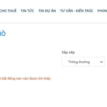
 CHO THUÊ
TIN TỨC
TIN DỰ ÁN
TƯ VẤN - KIẾN TRÚC
PHON
HỒ
Sắp xếp
Thông thường
 bất động sản nào được tìm thấy