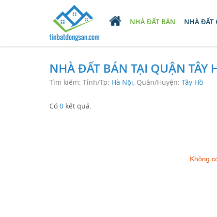
NHÀ ĐẤT BÁN
NHÀ ĐẤT
NHÀ ĐẤT BÁN TẠI QUẬN TÂY 
Tìm kiếm: Tỉnh/Tp:
Hà Nội
, Quận/Huyện:
Tây Hồ
Có
0
kết quả.
Không có