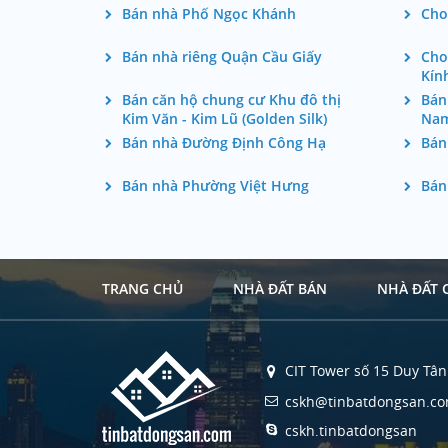
Bán nhà Phố Ngọc Khánh
Cho
Bán nhà riêng Quận Cầu Giấy
Cho
Kín
Bán căn hộ chung cư Khu đô thị
Bán
Kim Văn - Kim Lũ (Golden Silk)
Na
Bán nhà Đường Định Công Hạ
Bán
Bán nhà Phường Việt Hưng
Bán
TRANG CHỦ
NHÀ ĐẤT BÁN
NHÀ ĐẤT 
CIT Tower số 15 Duy Tân 
cskh@tinbatdongsan.c
cskh.tinbatdongsan