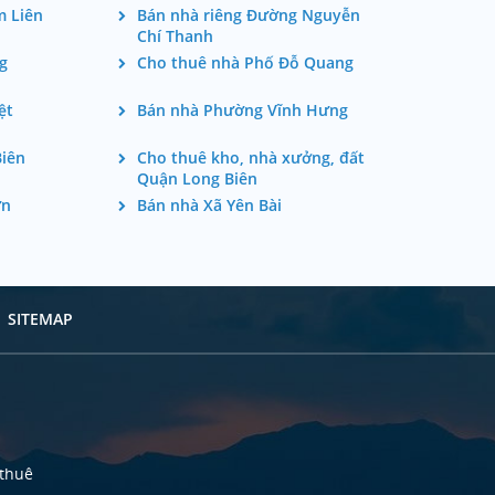
m Liên
Bán nhà riêng Đường Nguyễn
Chí Thanh
g
Cho thuê nhà Phố Đỗ Quang
ệt
Bán nhà Phường Vĩnh Hưng
iên
Cho thuê kho, nhà xưởng, đất
Quận Long Biên
ơn
Bán nhà Xã Yên Bài
SITEMAP
 thuê