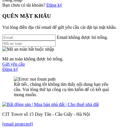
Bạn chưa có tài khoản?
Đăng ký
QUÊN MẬT KHẨU
Vui lòng điền địa chỉ email để gửi yêu cầu cài đặt lại mật khẩu.
Email không được bỏ trống.
Mã an toàn không được bỏ trống.
Gửi yêu cầu
Đăng ký
Rất tiếc, chúng tôi không tìm thấy nội dung bạn yêu
cầu. Vui lòng thử lại công cụ tìm kiếm để có kết quả
mong muốn.
CIT Tower số 15 Duy Tân - Cầu Giấy - Hà Nội
[email protected]