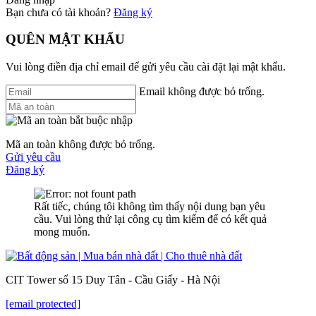
Bạn chưa có tài khoản?
Đăng ký
QUÊN MẬT KHẨU
Vui lòng điền địa chỉ email để gửi yêu cầu cài đặt lại mật khẩu.
Email không được bỏ trống.
Mã an toàn không được bỏ trống.
Gửi yêu cầu
Đăng ký
Rất tiếc, chúng tôi không tìm thấy nội dung bạn yêu
cầu. Vui lòng thử lại công cụ tìm kiếm để có kết quả
mong muốn.
CIT Tower số 15 Duy Tân - Cầu Giấy - Hà Nội
[email protected]