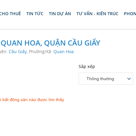
 CHO THUÊ
TIN TỨC
TIN DỰ ÁN
TƯ VẤN - KIẾN TRÚC
PHON
 QUAN HOA, QUẬN CẦU GIẤY
yện:
Cầu Giấy
, Phường/Xã:
Quan Hoa
Sắp xếp
Thông thường
 bất động sản nào được tìm thấy