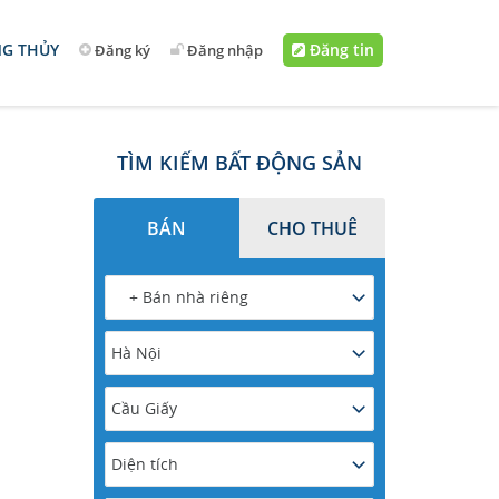
G THỦY
Đăng tin
Đăng ký
Đăng nhập
TÌM KIẾM BẤT ĐỘNG SẢN
BÁN
CHO THUÊ
+ Bán nhà riêng
Hà Nội
Cầu Giấy
Diện tích