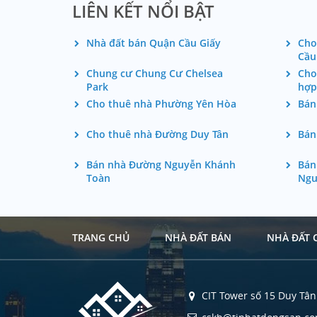
LIÊN KẾT NỔI BẬT
Nhà đất bán Quận Cầu Giấy
Cho
Cầu
Chung cư Chung Cư Chelsea
Cho
Park
hợp
Cho thuê nhà Phường Yên Hòa
Bán
Cho thuê nhà Đường Duy Tân
Bán
Bán nhà Đường Nguyễn Khánh
Bán
Toàn
Ngu
TRANG CHỦ
NHÀ ĐẤT BÁN
NHÀ ĐẤT 
CIT Tower số 15 Duy Tân 