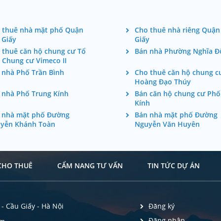
 thuê nhà mặt phố Quận
Cho thuê nhà riêng Quận
 Giấy
Giấy
 thuê căn hộ chung cư Tổ
Bán nhà Phường Nghĩa Đ
 Chung cư Vimeco II
 nhà Phố Trần Bình
Cho thuê căn hộ chung c
Hoàng Đạo Thúy
 nhà Phố Trung Kính
Bán căn hộ chung cư Phố
Kính
 nhà mặt phố Đường
Bán nhà mặt phố Đường
yễn Khánh Toàn
Nguyễn Văn Huyên
CHO THUÊ
CẨM NANG TƯ VẤN
TIN TỨC DỰ ÁN
- Cầu Giấy - Hà Nội
Đăng ký
Đăng nhập