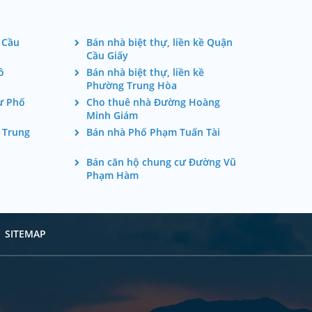
 Cầu
Bán nhà biệt thự, liền kề Quận
Cầu Giấy
ô
Bán nhà biệt thự, liền kề
Phường Trung Hòa
ư Phố
Cho thuê nhà Đường Hoàng
Minh Giám
 Trung
Bán nhà Phố Phạm Tuấn Tài
Bán căn hộ chung cư Đường Vũ
Phạm Hàm
SITEMAP