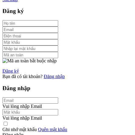
Đăng ký
Đăng ký
Bạn đã có tài khoản?
Đăng nhập
Đăng nhập
Vui lòng nhập Email
Vui lòng nhập Email
Ghi nhớ mật khẩu
Quên mật khẩu
Đăng nhập