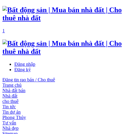
1
Đăng nhập
Đăng ký
Đăng tin rao bán / Cho thuê
Trang chủ
Nhà đất bán
Nhà đất
cho thuê
Tin tức
Tin dự án
Phong Thủy
Tư vấn
Nhà đẹp
Sitemap