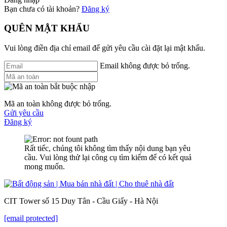
Bạn chưa có tài khoản?
Đăng ký
QUÊN MẬT KHẨU
Vui lòng điền địa chỉ email để gửi yêu cầu cài đặt lại mật khẩu.
Email không được bỏ trống.
Mã an toàn không được bỏ trống.
Gửi yêu cầu
Đăng ký
Rất tiếc, chúng tôi không tìm thấy nội dung bạn yêu
cầu. Vui lòng thử lại công cụ tìm kiếm để có kết quả
mong muốn.
CIT Tower số 15 Duy Tân - Cầu Giấy - Hà Nội
[email protected]