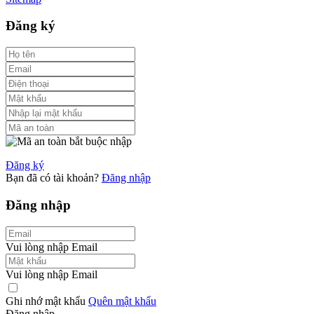
Đăng ký
Đăng ký
Bạn đã có tài khoản?
Đăng nhập
Đăng nhập
Vui lòng nhập Email
Vui lòng nhập Email
Ghi nhớ mật khẩu
Quên mật khẩu
Đăng nhập