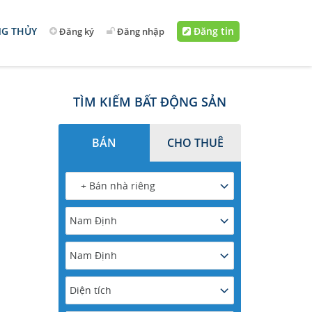
G THỦY
Đăng tin
Đăng ký
Đăng nhập
TÌM KIẾM BẤT ĐỘNG SẢN
BÁN
CHO THUÊ
+ Bán nhà riêng
Nam Định
Nam Định
Diện tích