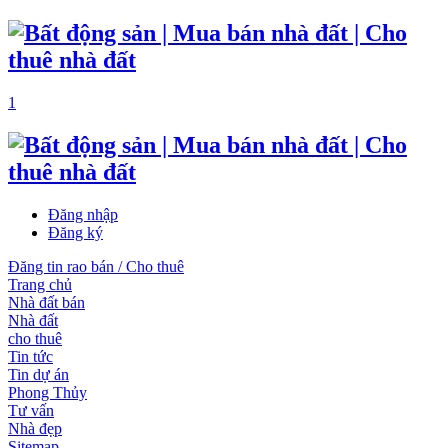
1
Đăng nhập
Đăng ký
Đăng tin rao bán / Cho thuê
Trang chủ
Nhà đất bán
Nhà đất
cho thuê
Tin tức
Tin dự án
Phong Thủy
Tư vấn
Nhà đẹp
Sitemap