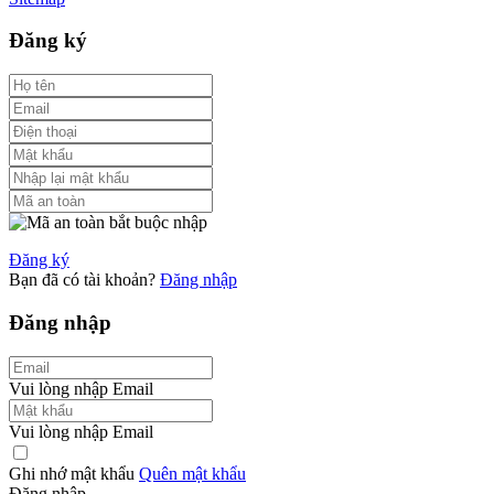
Đăng ký
Đăng ký
Bạn đã có tài khoản?
Đăng nhập
Đăng nhập
Vui lòng nhập Email
Vui lòng nhập Email
Ghi nhớ mật khẩu
Quên mật khẩu
Đăng nhập