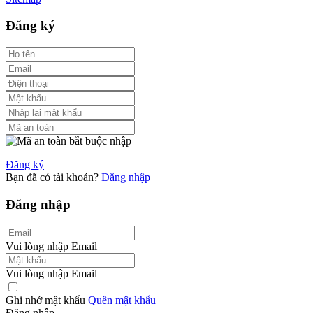
Đăng ký
Đăng ký
Bạn đã có tài khoản?
Đăng nhập
Đăng nhập
Vui lòng nhập Email
Vui lòng nhập Email
Ghi nhớ mật khẩu
Quên mật khẩu
Đăng nhập