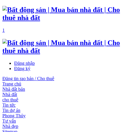
1
Đăng nhập
Đăng ký
Đăng tin rao bán / Cho thuê
Trang chủ
Nhà đất bán
Nhà đất
cho thuê
Tin tức
Tin dự án
Phong Thủy
Tư vấn
Nhà đẹp
Sitemap