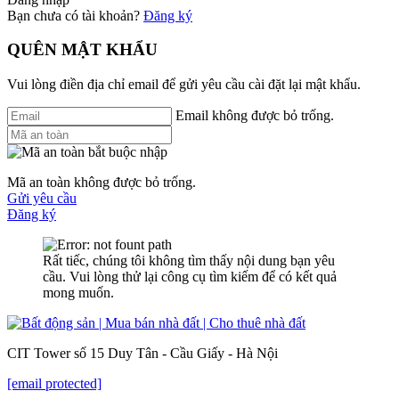
Bạn chưa có tài khoản?
Đăng ký
QUÊN MẬT KHẨU
Vui lòng điền địa chỉ email để gửi yêu cầu cài đặt lại mật khẩu.
Email không được bỏ trống.
Mã an toàn không được bỏ trống.
Gửi yêu cầu
Đăng ký
Rất tiếc, chúng tôi không tìm thấy nội dung bạn yêu
cầu. Vui lòng thử lại công cụ tìm kiếm để có kết quả
mong muốn.
CIT Tower số 15 Duy Tân - Cầu Giấy - Hà Nội
[email protected]